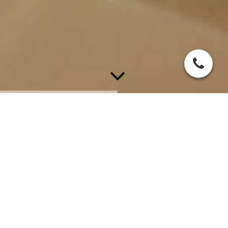
Zur Unterstützung unseres Teams suchen wir
:
Servicemitarbeiter für Hotel und Catering (m/w/d ) in Teilzeit
Jungkoch in Vollzeit (m/w/d )
Küchenhilfe ( m/w/d ) in Teilzeit oder auf 520 € Basis
Spül & Reinigungskraft (m/w/d ) auf 520 € Basis